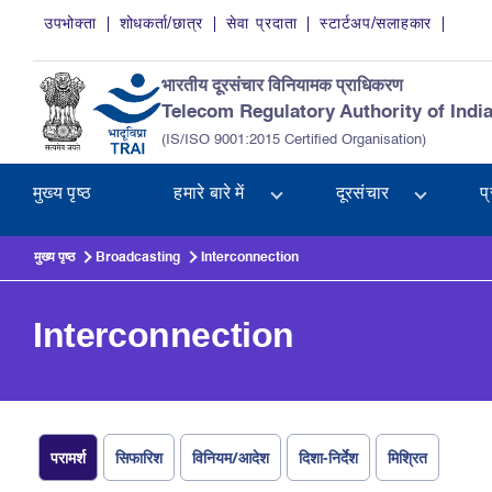
Skip to main content
उपभोक्ता
शोधकर्ता/छात्र
सेवा प्रदाता
स्टार्टअप/सलाहकार
भारतीय दूरसंचार विनियामक प्राधिकरण
Telecom Regulatory Authority of Indi
(IS/ISO 9001:2015 Certified Organisation)
मुख्य पृष्ठ
हमारे बारे में
दूरसंचार
प
मुख्य पृष्ठ
Broadcasting
Interconnection
Interconnection
परामर्श
सिफारिश
विनियम/आदेश
दिशा-निर्देश
मिश्रित