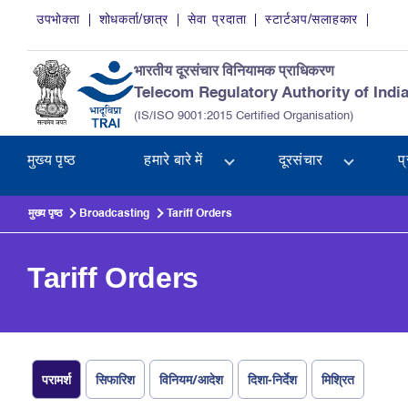
Skip to main content
उपभोक्ता
शोधकर्ता/छात्र
सेवा प्रदाता
स्टार्टअप/सलाहकार
भारतीय दूरसंचार विनियामक प्राधिकरण
Telecom Regulatory Authority of Indi
(IS/ISO 9001:2015 Certified Organisation)
मुख्य पृष्ठ
हमारे बारे में
दूरसंचार
प
मुख्य पृष्ठ
Broadcasting
Tariff Orders
Tariff Orders
परामर्श
सिफारिश
विनियम/आदेश
दिशा-निर्देश
मिश्रित