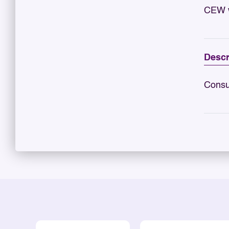
CEW w
Descr
Consu