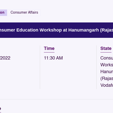
ion
Consumer Affairs
sumer Education Workshop at Hanumangarh (Rajast
Time
State
/2022
11:30 AM
Consu
Works
Hanu
(Raja
Vodaf
e