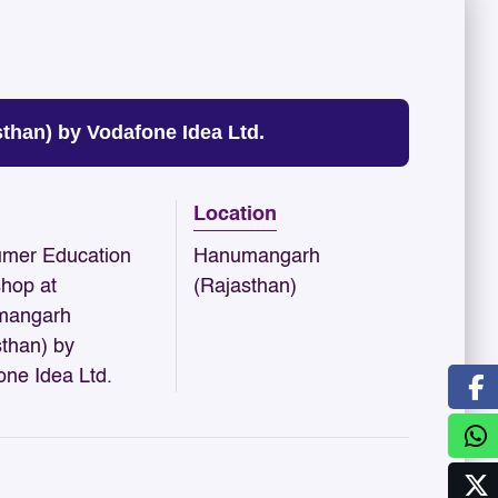
han) by Vodafone Idea Ltd.
Location
mer Education
Hanumangarh
hop at
(Rajasthan)
mangarh
sthan) by
one Idea Ltd.