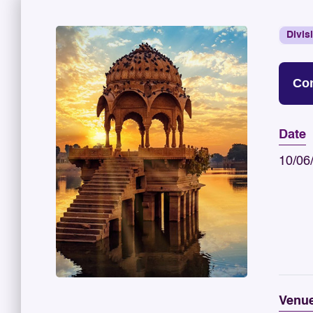
Divis
Con
Date
10/06
Venu