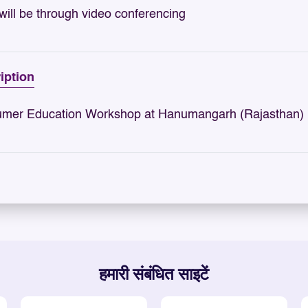
ill be through video conferencing
iption
mer Education Workshop at Hanumangarh (Rajasthan) b
हमारी संबंधित साइटें