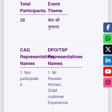
Total
Event
Participants
Theme
38
सेवा की
गुणवत्ता
CAG
DPO/TSP
Representatives
Representatives
Names
Names
1. Not
1. Mr
participate
Ravees
d
Ahmed ,
DGM
customer
Experience