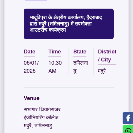
भादूविप्रा के क्षेत्रीय कार्यालय, हैदराबाद
द्वारा मदुरै (तमिलनाडु) में उपभोक्ता
आउटरीच कार्यक्रम
Date
Time
State
District
/ City
06/01/
10:30
तमिलना
2026
AM
डु
मदुरै
Venue
सभागार थियागराजर
इंजीनियरिंग कॉलेज
मदुरै, तमिलनाडु