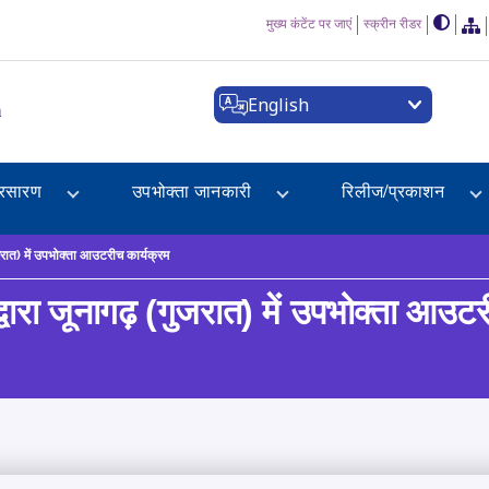
मुख्य कंटेंट पर जाएं
स्क्रीन रीडर
English
a
्रसारण
उपभोक्ता जानकारी
रिलीज/प्रकाशन
(गुजरात) में उपभोक्ता आउटरीच कार्यक्रम
र द्वारा जूनागढ़ (गुजरात) में उपभोक्ता आउट