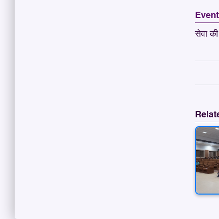
Even
सेवा की 
Relat