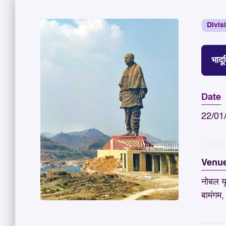
Divis
भादू
Date
22/01
Venu
नोबल यू
बामंगम,