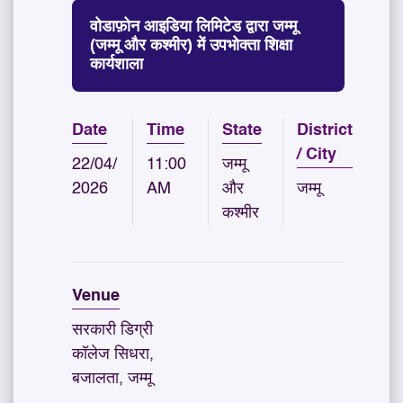
वोडाफ़ोन आइडिया लिमिटेड द्वारा जम्मू
(जम्मू और कश्मीर) में उपभोक्ता शिक्षा
कार्यशाला
Date
Time
State
District
/ City
22/04/
11:00
जम्मू
2026
AM
और
जम्मू
कश्मीर
Venue
सरकारी डिग्री
कॉलेज सिधरा,
बजालता, जम्मू