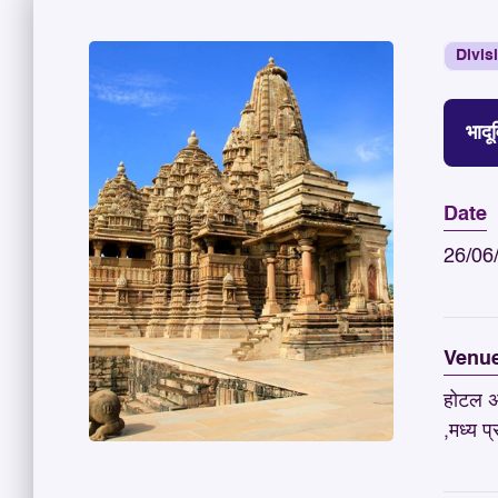
Divis
भादू
Date
26/06
Venu
होटल अल
,मध्य 