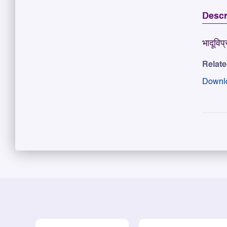
Descr
भादूविप्
Relat
Downl