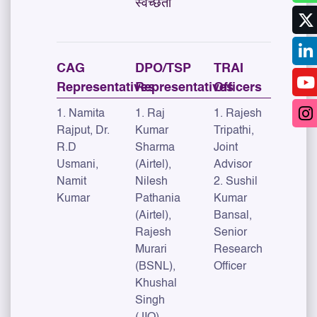
स्वच्छता
CAG
DPO/TSP
TRAI
Representatives
Representatives
Officers
1. Namita
1. Raj
1. Rajesh
Rajput, Dr.
Kumar
Tripathi,
R.D
Sharma
Joint
Usmani,
(Airtel),
Advisor
Namit
Nilesh
2. Sushil
Kumar
Pathania
Kumar
(Airtel),
Bansal,
Rajesh
Senior
Murari
Research
(BSNL),
Officer
Khushal
Singh