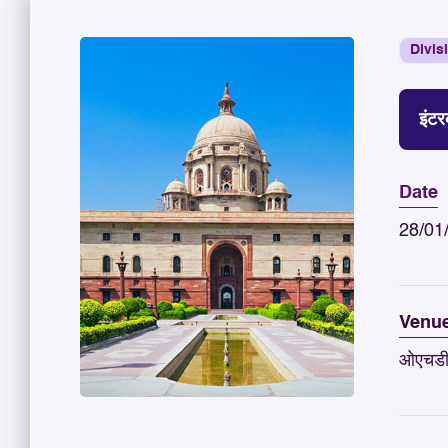
Divis
इंटर
Date
28/01
Venu
ओएचडी व