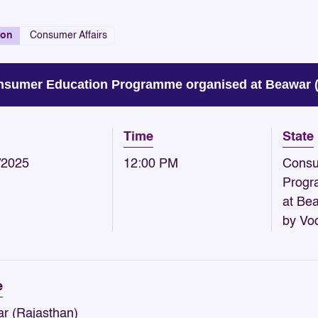
ion
Consumer Affairs
sumer Education Programme organised at Beawar (R
Time
State
/2025
12:00 PM
Consu
Progr
at Be
by Vo
e
r (Rajasthan)