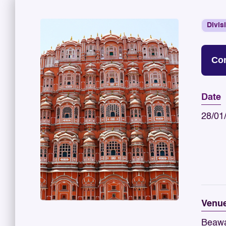
Divis
Con
Date
28/01
Venu
Beawa