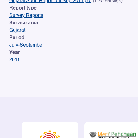
Gujarat Audit Report Jul Sep 2011.pdf
(1.25 मेगा बाइट)
Report type
Survey Reports
Service area
Gujarat
Period
July-September
Year
2011