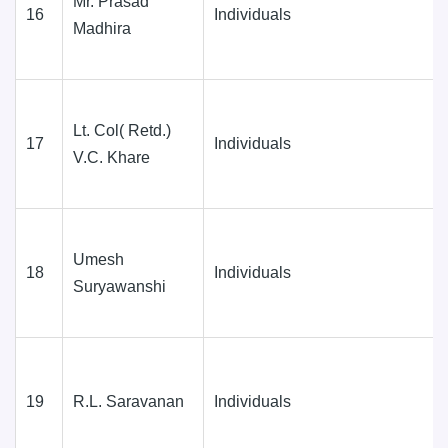
Mr. Prasad
16
Individuals
Madhira
Lt. Col( Retd.)
17
Individuals
V.C. Khare
Umesh
18
Individuals
Suryawanshi
19
R.L. Saravanan
Individuals