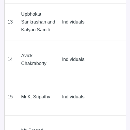
Upbhokta
13
Sankrashan and
Individuals
Kalyan Samiti
Avick
14
Individuals
Chakraborty
15
Mr K. Sripathy
Individuals