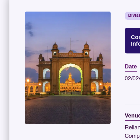
Divis
Con
In
Date
02/02
Venu
Relia
Compl