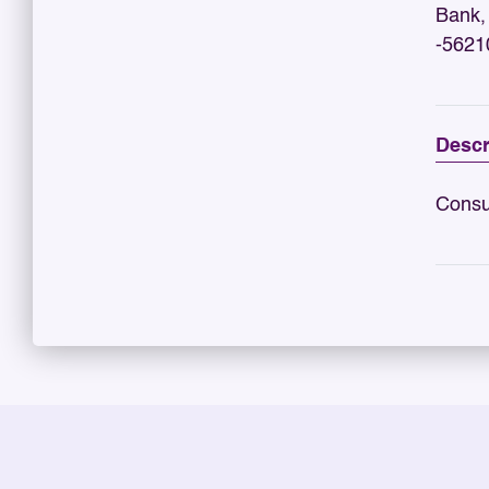
Bank, 
-5621
Descr
Consu