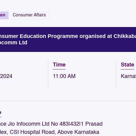
ion
Consumer Affairs
sumer Education Programme organised at Chikkabal
focomm Ltd
Time
State
/2024
11:00 AM
Karna
e
nce Jio Infocomm Ltd No 483|432|1 Prasad
ex, CSI Hospital Road, Above Karnataka