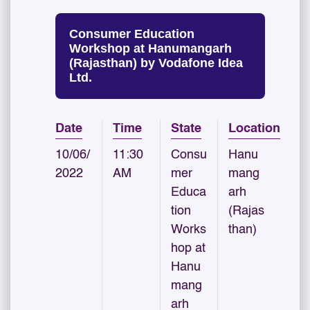
Consumer Education
Workshop at Hanumangarh
(Rajasthan) by Vodafone Idea
Ltd.
Date
Time
State
Location
10/06/
11:30
Consu
Hanu
2022
AM
mer
mang
Educa
arh
tion
(Rajas
Works
than)
hop at
Hanu
mang
arh