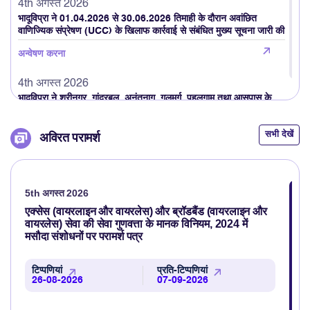
4th अगस्त 2026
भादूविप्रा ने 01.04.2026 से 30.06.2026 तिमाही के दौरान अवांछित
वाणिज्यिक संप्रेषण (UCC) के खिलाफ कार्रवाई से संबंधित मुख्य सूचना जारी की
अन्वेषण करना
4th अगस्त 2026
भादूविप्रा ने श्रीनगर, गांदरबल, अनंतनाग, गुलमर्ग, पहलगाम तथा आसपास के
क्षेत्रों सहित श्रीनगर–पहलगाम और श्रीनगर–गुलमर्ग को जोड़ने वाले प्रमुख
राजमार्गों पर मोबाइल नेटवर्क की गुणवत्ता का आकलन किया
सभी देखें
अविरत परामर्श
अन्वेषण करना
3rd अगस्त 2026
भादूविप्रा ने उपभोक्ताओं की प्रतिक्रिया (फीडबैक) के आधार पर वॉयस कॉल की
5th अगस्त 2026
गुणवत्ता का आकलन करने हेतु TRAI MyCall मोबाइल एप्लिकेशन का उन्नत
एक्सेस (वायरलाइन और वायरलेस) और ब्रॉडबैंड (वायरलाइन और
संस्करण लॉन्च किया
वायरलेस) सेवा की सेवा गुणवत्ता के मानक विनियम, 2024 में
मसौदा संशोधनों पर परामर्श पत्र
अन्वेषण करना
3rd अगस्त 2026
टिप्पणियां
प्रति-टिप्पणियां
26-08-2026
07-09-2026
भादूविप्रा ने हरिद्वार, ऋषिकेश और आस-पास के इलाकों में मोबाइल नेटवर्क की
गुणवत्ता का आकलन किया