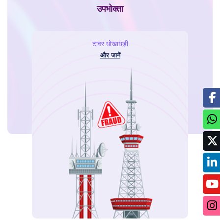
उपभोक्ता
टावर धोखाधड़ी
और जानें