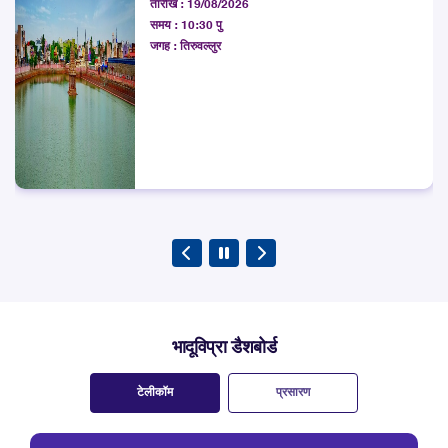
तारीख :
19/08/2026
उसके आस-पास के इलाकों में मोबाइल नेटवर्क की गुणवत्ता का आकलन किया
समय :
10:30 पु
अन्वेषण करना
जगह :
तिरुवल्लुर
भादूविप्रा डैशबोर्ड
टेलीकॉम
प्रसारण