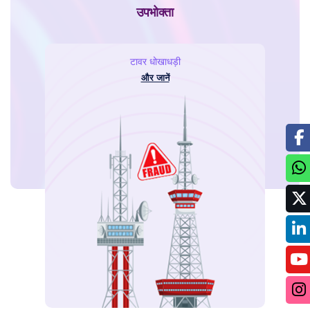
उपभोक्ता
टावर धोखाधड़ी
और जानें