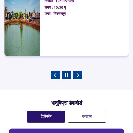
तारीख :
19/08/2026
कूचबिहार जिलों के आस-पास मोबाइल नेटवर्क की गुणवत्ता का आकलन किया
समय :
10:30 पु
अन्वेषण करना
जगह :
तिरुवल्लुर
भादूविप्रा डैशबोर्ड
टेलीकॉम
प्रसारण