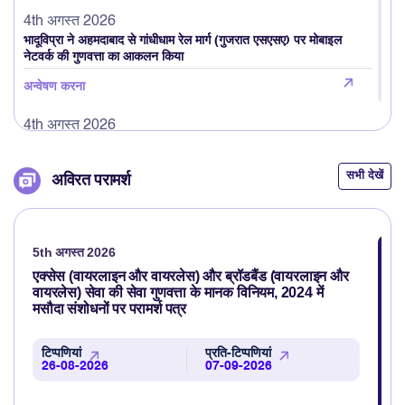
4th अगस्त 2026
भादूविप्रा ने अहमदाबाद से गांधीधाम रेल मार्ग (गुजरात एसएसए) पर मोबाइल
नेटवर्क की गुणवत्ता का आकलन किया
अन्वेषण करना
4th अगस्त 2026
भादूविप्रा ने 01.04.2026 से 30.06.2026 तिमाही के दौरान अवांछित
वाणिज्यिक संप्रेषण (UCC) के खिलाफ कार्रवाई से संबंधित मुख्य सूचना जारी की
सभी देखें
अविरत परामर्श
अन्वेषण करना
3rd अगस्त 2026
भादूविप्रा ने हरिद्वार, ऋषिकेश और आस-पास के इलाकों में मोबाइल नेटवर्क की
5th अगस्त 2026
गुणवत्ता का आकलन किया
एक्सेस (वायरलाइन और वायरलेस) और ब्रॉडबैंड (वायरलाइन और
वायरलेस) सेवा की सेवा गुणवत्ता के मानक विनियम, 2024 में
अन्वेषण करना
मसौदा संशोधनों पर परामर्श पत्र
3rd अगस्त 2026
भादूविप्रा ने उपभोक्ताओं की प्रतिक्रिया (फीडबैक) के आधार पर वॉयस कॉल की
टिप्पणियां
प्रति-टिप्पणियां
26-08-2026
07-09-2026
गुणवत्ता का आकलन करने हेतु TRAI MyCall मोबाइल एप्लिकेशन का उन्नत
संस्करण लॉन्च किया