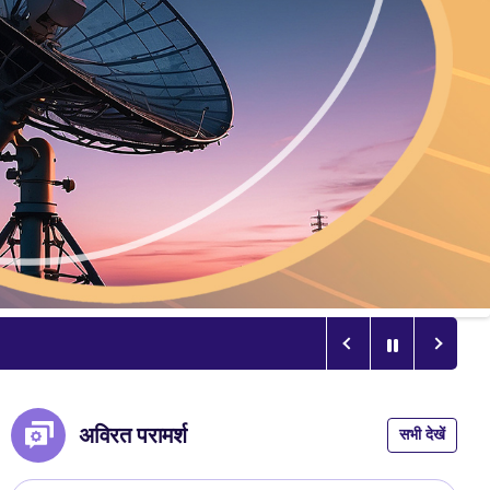
अविरत परामर्श
सभी देखें