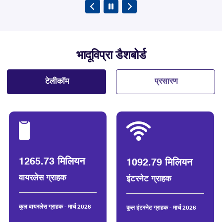
किया
अन्वेषण करना
भादूविप्रा डैशबोर्ड
3rd अगस्त 2026
भादूविप्रा ने उपभोक्ताओं की प्रतिक्रिया
टेलीकॉम
प्रसारण
(फीडबैक) के आधार पर वॉयस कॉल की गुणवत्ता
का आकलन करने हेतु TRAI MyCall मोबाइल
एप्लिकेशन का उन्नत संस्करण लॉन्च किया
अन्वेषण करना
28th जुलाई 2026
1265.73 मिलियन
1092.79 मिलियन
भादूविप्रा ने बिहार एलएसए के तहत झारखंड राज्य
वायरलेस ग्राहक
इंटरनेट ग्राहक
के गोड्डा लोकसभा निर्वाचन क्षेत्र में गोड्डा,
देवघर तथा दुमका जिले के कुछ हिस्सों और उसके
कुल वायरलेस ग्राहक - मार्च 2026
कुल इंटरनेट ग्राहक - मार्च 2026
आस-पास के इलाकों में मोबाइल नेटवर्क की