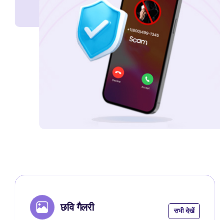
छवि गैलरी
सभी देखें