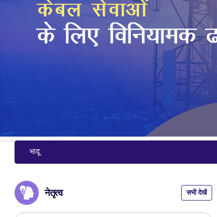
Slide 5 of 7: Regulatory Framework for Broadcasting and Cable
भादूविप्रा डीएनडी रील चैलेंज, जून
नेतृत्व
सभी देखें