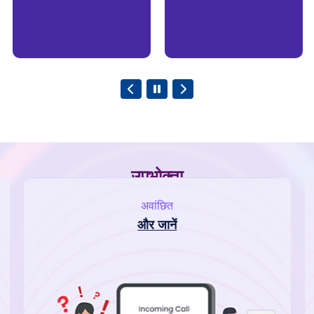
गुणवत्ता का आकलन किया
अन्वेषण करना
28th जुलाई 2026
जून 2026 को समाप्त मासिक अवधि के अनुसार
दूरसंचार उपभोक्ता डाटा से संबंधित मुख्य बातें
अन्वेषण करना
उपभोक्ता
23rd जुलाई 2026
भादूविप्रा ने वैस्ट बंगाल एसएसए के तहत गंगा नदी
अवांछित
के किनारे कोलकाता से कचूबरिया-गंगासागर तक
और जानें
मोबाइल नेटवर्क की गुणवत्ता का आकलन किया
अन्वेषण करना
23rd जुलाई 2026