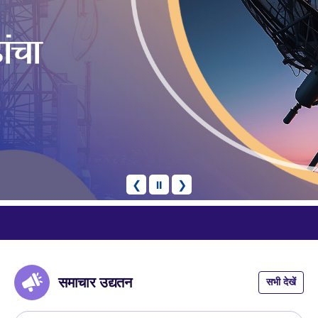
❮
⏸
❯
 Services
समाचार उद्यतन
सभी देखें