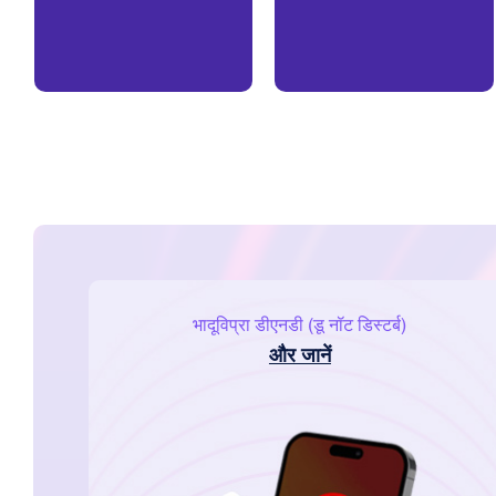
भादूविप्रा डीएनडी (डू नॉट डिस्टर्ब)
और जानें