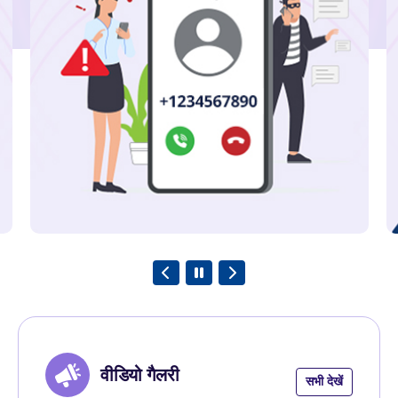
भादूविप्रा ने वैस्ट बंगाल एसएसए के तहत पश्चिम
बंगाल राज्य के अलीपुरद्वार और कूचबिहार जिलों
के आस-पास मोबाइल नेटवर्क की गुणवत्ता का
आकलन किया
अन्वेषण करना
वीडियो गैलरी
सभी देखें